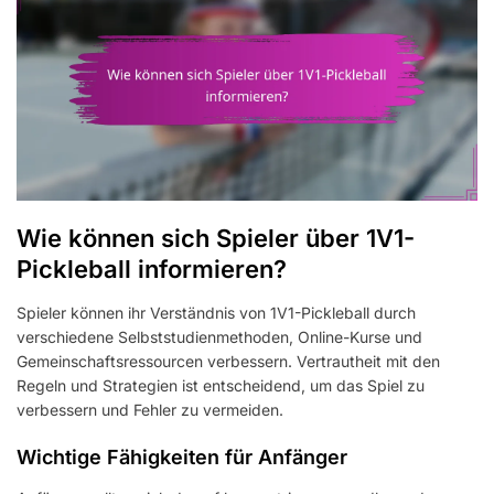
Wie können sich Spieler über 1V1-
Pickleball informieren?
Spieler können ihr Verständnis von 1V1-Pickleball durch
verschiedene Selbststudienmethoden, Online-Kurse und
Gemeinschaftsressourcen verbessern. Vertrautheit mit den
Regeln und Strategien ist entscheidend, um das Spiel zu
verbessern und Fehler zu vermeiden.
Wichtige Fähigkeiten für Anfänger