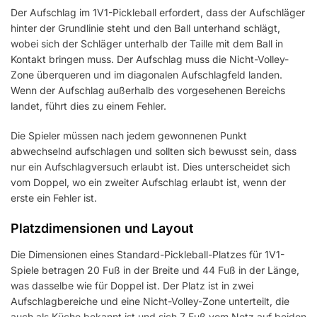
Der Aufschlag im 1V1-Pickleball erfordert, dass der Aufschläger
hinter der Grundlinie steht und den Ball unterhand schlägt,
wobei sich der Schläger unterhalb der Taille mit dem Ball in
Kontakt bringen muss. Der Aufschlag muss die Nicht-Volley-
Zone überqueren und im diagonalen Aufschlagfeld landen.
Wenn der Aufschlag außerhalb des vorgesehenen Bereichs
landet, führt dies zu einem Fehler.
Die Spieler müssen nach jedem gewonnenen Punkt
abwechselnd aufschlagen und sollten sich bewusst sein, dass
nur ein Aufschlagversuch erlaubt ist. Dies unterscheidet sich
vom Doppel, wo ein zweiter Aufschlag erlaubt ist, wenn der
erste ein Fehler ist.
Platzdimensionen und Layout
Die Dimensionen eines Standard-Pickleball-Platzes für 1V1-
Spiele betragen 20 Fuß in der Breite und 44 Fuß in der Länge,
was dasselbe wie für Doppel ist. Der Platz ist in zwei
Aufschlagbereiche und eine Nicht-Volley-Zone unterteilt, die
auch als Küche bekannt ist und sich 7 Fuß vom Netz auf beiden