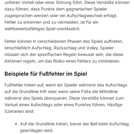
unfairen Vorteil oder einer Störung führt. Diese Verstöße können
dazu führen, dass Punkte dem gegnerischen Spieler
zugesprochen werden oder ein Aufschlagwechsel erfolgt.
Fehler zu erkennen und zu vermeiden, ist für ein
wettbewerbsfähiges Spiel unerlässlich.
Fehler können in verschiedenen Phasen des Spiels auftreten,
einschließlich Aufschlag, Rückschlag und Volley. Spieler
müssen sich der spezifischen Regeln bewusst sein, die diese
Aktionen regeln, um das Risiko eines Fehlers zu minimieren.
Beispiele für Fußfehler im Spiel
Fußfehler treten auf, wenn ein Spieler während des Aufschlags
auf die Grundlinie tritt oder wenn seine Füße die Mittellinie
während des Spiels überqueren. Diese Verstöße können zum
Verlust eines Aufschlags oder eines Punktes führen. Häufige
Szenarien sind:
Auf die Grundlinie treten, bevor der Ball beim Aufschlag
geschlagen wird.