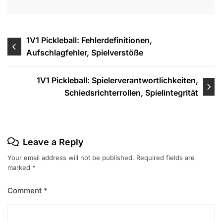
Post
1V1 Pickleball: Fehlerdefinitionen,
Aufschlagfehler, Spielverstöße
navigation
1V1 Pickleball: Spielerverantwortlichkeiten,
Schiedsrichterrollen, Spielintegrität
Leave a Reply
Your email address will not be published.
Required fields are
marked
*
Comment
*