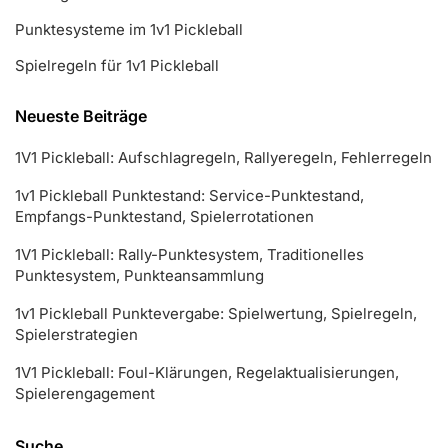
Punktesysteme im 1v1 Pickleball
Spielregeln für 1v1 Pickleball
Neueste Beiträge
1V1 Pickleball: Aufschlagregeln, Rallyeregeln, Fehlerregeln
1v1 Pickleball Punktestand: Service-Punktestand,
Empfangs-Punktestand, Spielerrotationen
1V1 Pickleball: Rally-Punktesystem, Traditionelles
Punktesystem, Punkteansammlung
1v1 Pickleball Punktevergabe: Spielwertung, Spielregeln,
Spielerstrategien
1V1 Pickleball: Foul-Klärungen, Regelaktualisierungen,
Spielerengagement
Suche