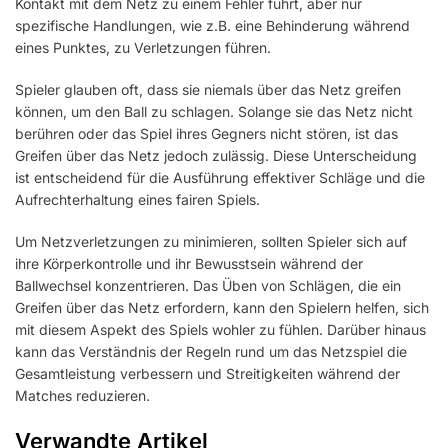
Kontakt mit dem Netz zu einem Fehler führt, aber nur
spezifische Handlungen, wie z.B. eine Behinderung während
eines Punktes, zu Verletzungen führen.
Spieler glauben oft, dass sie niemals über das Netz greifen
können, um den Ball zu schlagen. Solange sie das Netz nicht
berühren oder das Spiel ihres Gegners nicht stören, ist das
Greifen über das Netz jedoch zulässig. Diese Unterscheidung
ist entscheidend für die Ausführung effektiver Schläge und die
Aufrechterhaltung eines fairen Spiels.
Um Netzverletzungen zu minimieren, sollten Spieler sich auf
ihre Körperkontrolle und ihr Bewusstsein während der
Ballwechsel konzentrieren. Das Üben von Schlägen, die ein
Greifen über das Netz erfordern, kann den Spielern helfen, sich
mit diesem Aspekt des Spiels wohler zu fühlen. Darüber hinaus
kann das Verständnis der Regeln rund um das Netzspiel die
Gesamtleistung verbessern und Streitigkeiten während der
Matches reduzieren.
Verwandte Artikel