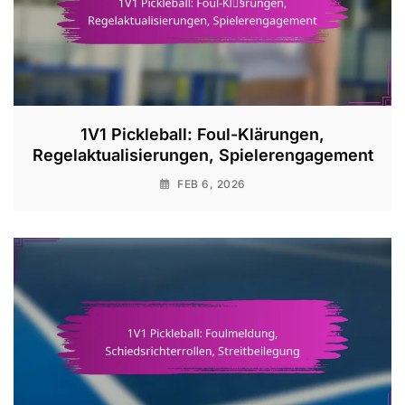
1V1 Pickleball: Foul-Klärungen,
Regelaktualisierungen, Spielerengagement
FEB 6, 2026