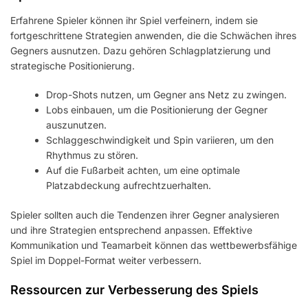
Erfahrene Spieler können ihr Spiel verfeinern, indem sie
fortgeschrittene Strategien anwenden, die die Schwächen ihres
Gegners ausnutzen. Dazu gehören Schlagplatzierung und
strategische Positionierung.
Drop-Shots nutzen, um Gegner ans Netz zu zwingen.
Lobs einbauen, um die Positionierung der Gegner
auszunutzen.
Schlaggeschwindigkeit und Spin variieren, um den
Rhythmus zu stören.
Auf die Fußarbeit achten, um eine optimale
Platzabdeckung aufrechtzuerhalten.
Spieler sollten auch die Tendenzen ihrer Gegner analysieren
und ihre Strategien entsprechend anpassen. Effektive
Kommunikation und Teamarbeit können das wettbewerbsfähige
Spiel im Doppel-Format weiter verbessern.
Ressourcen zur Verbesserung des Spiels