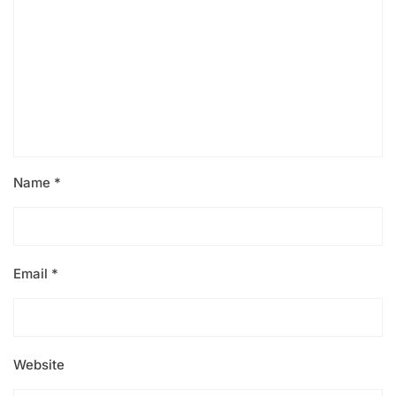
Name
*
Email
*
Website