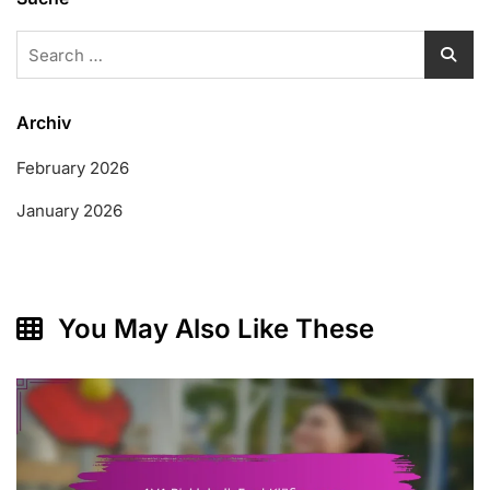
Search
for:
Archiv
February 2026
January 2026
You May Also Like These