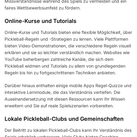
Missverständnisse während des Spiels zu vermeiden und ein
faires Wettbewerbsumfeld zu fördern.
Online-Kurse und Tutorials
Online-Kurse und Tutorials bieten eine flexible Möglichkeit, über
Pickleball-Regeln und -Strategien zu lernen. Viele Plattformen
bieten Video-Demonstrationen, die verschiedene Regeln visuell
erklären und sie so leichter verständlich machen. Websites wie
YouTube beherbergen zahlreiche Kanäle, die sich dem
Pickleball widmen und Tutorials zu allem von grundlegenden
Regeln bis hin zu fortgeschrittenen Techniken anbieten.
Darüber hinaus enthalten einige mobile Apps Regel-Quizze und
interaktive Lernmodule, die das Verständnis vertiefen. Die
Auseinandersetzung mit diesen Ressourcen kann Ihr Wissen
erweitern und Sie auf reale Spielszenarien vorbereiten.
Lokale Pickleball-Clubs und Gemeinschaften
Der Beitritt zu lokalen Pickleball-Clubs kann Ihr Verständnis des
Spiels erheblich verbessern. Viele Clubs bieten Coaching-