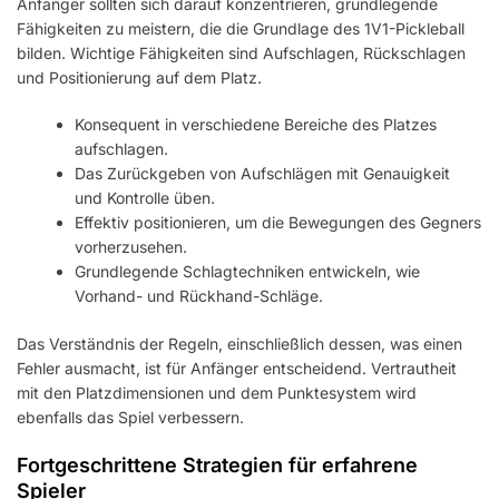
Anfänger sollten sich darauf konzentrieren, grundlegende
Fähigkeiten zu meistern, die die Grundlage des 1V1-Pickleball
bilden. Wichtige Fähigkeiten sind Aufschlagen, Rückschlagen
und Positionierung auf dem Platz.
Konsequent in verschiedene Bereiche des Platzes
aufschlagen.
Das Zurückgeben von Aufschlägen mit Genauigkeit
und Kontrolle üben.
Effektiv positionieren, um die Bewegungen des Gegners
vorherzusehen.
Grundlegende Schlagtechniken entwickeln, wie
Vorhand- und Rückhand-Schläge.
Das Verständnis der Regeln, einschließlich dessen, was einen
Fehler ausmacht, ist für Anfänger entscheidend. Vertrautheit
mit den Platzdimensionen und dem Punktesystem wird
ebenfalls das Spiel verbessern.
Fortgeschrittene Strategien für erfahrene
Spieler