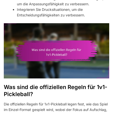
um die Anpassungsfähigkeit zu verbessern.
Integrieren Sie Drucksituationen, um die
Entscheidungsfähigkeiten zu verbessern.
Was sind die offiziellen Regeln für 1v1-
Pickleball?
Die offiziellen Regeln für 1v1-Pickleball legen fest, wie das Spiel
im Einzel-Format gespielt wird, wobei der Fokus auf Aufschlag,