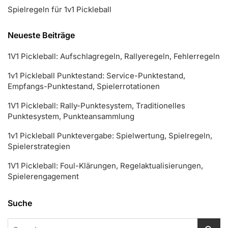
Spielregeln für 1v1 Pickleball
Neueste Beiträge
1V1 Pickleball: Aufschlagregeln, Rallyeregeln, Fehlerregeln
1v1 Pickleball Punktestand: Service-Punktestand,
Empfangs-Punktestand, Spielerrotationen
1V1 Pickleball: Rally-Punktesystem, Traditionelles
Punktesystem, Punkteansammlung
1v1 Pickleball Punktevergabe: Spielwertung, Spielregeln,
Spielerstrategien
1V1 Pickleball: Foul-Klärungen, Regelaktualisierungen,
Spielerengagement
Suche
Search