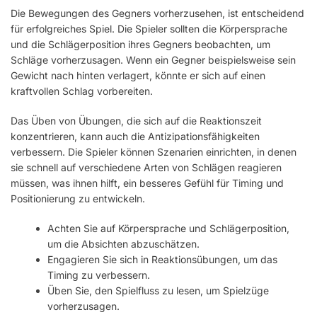
Die Bewegungen des Gegners vorherzusehen, ist entscheidend
für erfolgreiches Spiel. Die Spieler sollten die Körpersprache
und die Schlägerposition ihres Gegners beobachten, um
Schläge vorherzusagen. Wenn ein Gegner beispielsweise sein
Gewicht nach hinten verlagert, könnte er sich auf einen
kraftvollen Schlag vorbereiten.
Das Üben von Übungen, die sich auf die Reaktionszeit
konzentrieren, kann auch die Antizipationsfähigkeiten
verbessern. Die Spieler können Szenarien einrichten, in denen
sie schnell auf verschiedene Arten von Schlägen reagieren
müssen, was ihnen hilft, ein besseres Gefühl für Timing und
Positionierung zu entwickeln.
Achten Sie auf Körpersprache und Schlägerposition,
um die Absichten abzuschätzen.
Engagieren Sie sich in Reaktionsübungen, um das
Timing zu verbessern.
Üben Sie, den Spielfluss zu lesen, um Spielzüge
vorherzusagen.