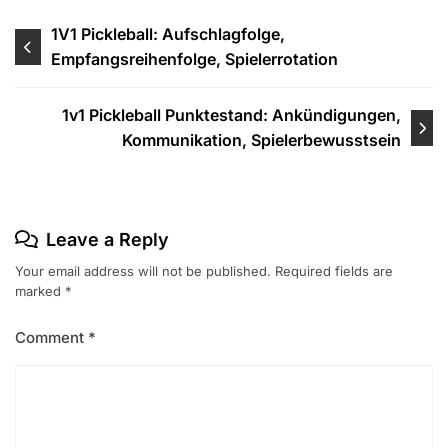
Post
1V1 Pickleball: Aufschlagfolge,
Empfangsreihenfolge, Spielerrotation
navigation
1v1 Pickleball Punktestand: Ankündigungen,
Kommunikation, Spielerbewusstsein
Leave a Reply
Your email address will not be published.
Required fields are
marked
*
Comment
*